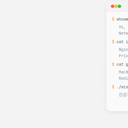
$
whoam
Hi, 
Netw
$
cat i
Ngin
Priv
$
cat g
MacB
Redi
$
./wis
日志