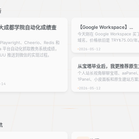
新
【Google Workspace】
大成都学院自动化成绩查
TRY₺75.00/年并且续费不
今天刚在 Google Workspace 买
域名，价格依旧是 TRY₺75.00/年
.com 域名
aywright、Cheerio、Redis 和
cha 平台自动化抓取教务系统成绩，
2026-05-12
YUU 推送到微信的实现过程。
从宝塔毕业后，我更推荐原生
个人站长视角聊聊宝塔、aaPanel
1Panel、小皮面板和原生建站方
-14
面板能帮新手逃课，但隐私、安全
2026-05-12
用和长期维护成本不能忽略。
航