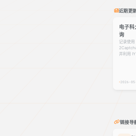
近期更
电子科
询
记录使用 Pl
2Capt
并利用 I
2026-05
链接导