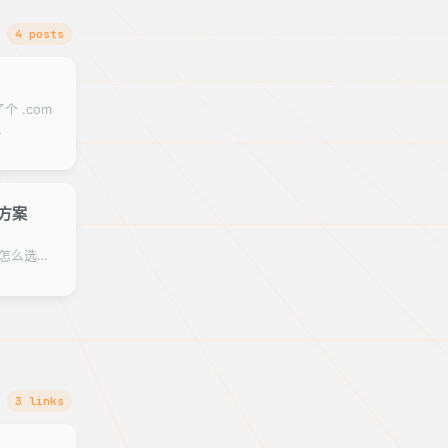
4 posts
涨价的
了个 .com
。
方案
、
案怎么选：
、资源占
3 links