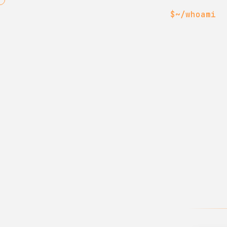
$
~/whoami