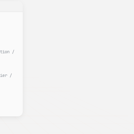
tion /
ier /